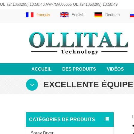
OLT(241860295) 10:58:43 AW-759006566 OLT(241860295) 10:58:49
français
English
Deutsch
ACCUEIL
DES PRODUITS
VIDÉOS
EXCELLENTE ÉQUIPE
L
CATÉGORIES DE PRODUITS
m
Spray Dryer