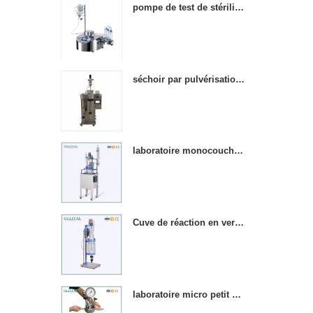
pompe de test de stérilité étanche mini-taille de laboratoire
séchoir par pulvérisation en acier inoxydable de laboratoire
laboratoire monocouche agitation chimique réacteurs en verre chauffé
Cuve de réaction en verre à double paroi pour laboratoire chimique 5l
laboratoire micro petit 1000ml réacteur cuve en acier inoxydable