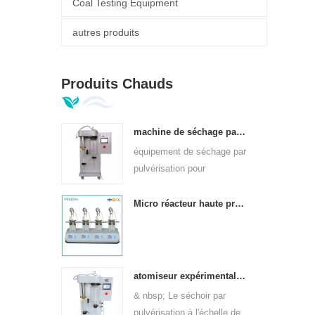
Coal Testing Equipment
autres produits
Produits Chauds
machine de séchage par atomisation à l'échelle de laboratoire 1,5 l
équipement de séchage par
pulvérisation pour
laboratoires de grande
qualité de 1,5 l
Micro réacteur haute pression parallèle entièrement automatique
atomiseur expérimental à petite échelle pour laboratoires
& nbsp; Le séchoir par
pulvérisation à l'échelle de