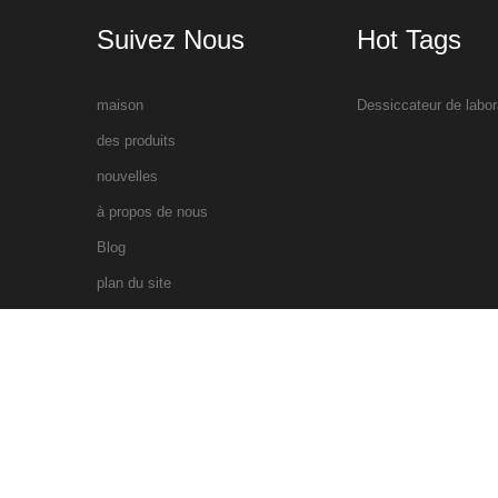
Suivez Nous
Hot Tags
maison
Dessiccateur de labor
des produits
nouvelles
à propos de nous
Blog
plan du site
xml
droits d'auteur © 2026 Xiamen Ollital Technology Co., Ltd.Tous