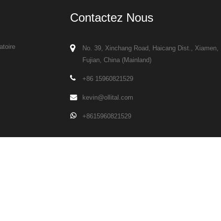
Contactez Nous
atoire
No. 39, Xinchang Road, Haicang Dist., Xiamen,
Fujian, China (Mainland)
+86 15960821529
kevin@ollital.com
+8615960821529
 les droits sont réservés.