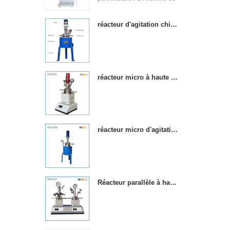
laboratoire convient à la
production dans les
réacteur d'agitation chimique en acier inoxydable à haute pression
universités, les instituts de
recherche et les
entreprises de produits
chimiques alimentaires et
réacteur micro à haute pression de laboratoire d'acier inoxydable
pharmaceutiques. & nbsp;
réacteur micro d'agitation haute pression en acier inoxydable de laboratoire
Réacteur parallèle à haute pression de 250 ml avec 2 cuves de réaction