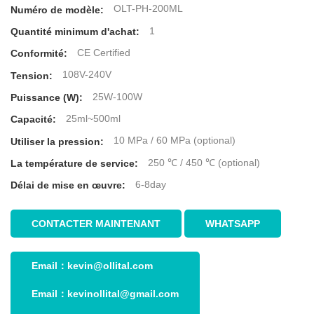
OLT-PH-200ML
Numéro de modèle:
1
Quantité minimum d'achat:
CE Certified
Conformité:
108V-240V
Tension:
25W-100W
Puissance (W):
25ml~500ml
Capacité:
10 MPa / 60 MPa (optional)
Utiliser la pression:
250 ℃ / 450 ℃ (optional)
La température de service:
6-8day
Délai de mise en œuvre:
CONTACTER MAINTENANT
WHATSAPP
Email：
kevin@ollital.com
Email：
kevinollital@gmail.com