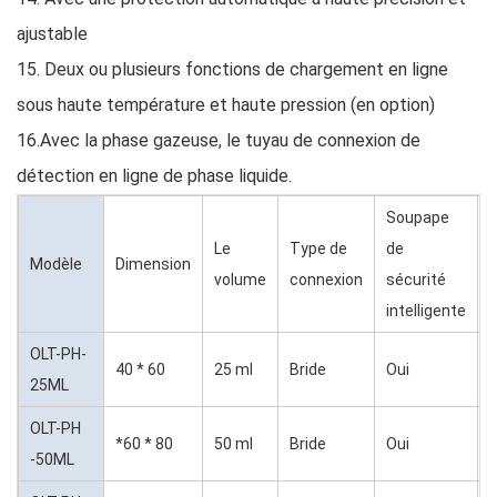
ajustable
15. Deux ou plusieurs fonctions de chargement en ligne
sous haute température et haute pression (en option)
16.Avec la phase gazeuse, le tuyau de connexion de
détection en ligne de phase liquide.
Soupape
Le
Type de
de
P
Modèle
Dimension
volume
connexion
sécurité
d
intelligente
OLT-PH-
40 * 60
25 ml
Bride
Oui
±
25ML
OLT-PH
*60 * 80
50 ml
Bride
Oui
±
-50ML