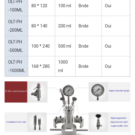
OLT-PH
80 * 120
100 ml
Bride
Oui
±
-100ML
OLT-PH
80 * 140
200 ml
Bride
Oui
±
-200ML
OLT-PH
100 * 240
500 ml
Bride
Oui
±
-500ML
OLT-PH
1000
168 * 280
Bride
Oui
±
-1000ML
ml