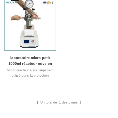
laboratoire micro petit
1000ml réacteur cuve en
acier inoxydable
Micro réacteur a été largement
utilisé dans la protection
chimique, chimique,
pharmaceutique, polymère, la
métallurgie et de
l'environnement.Tels que
l'hydrogénation catalytique, la
[ Un total de
1
des pages ]
polymérisation, l'hydrométallurgie,
l'estérification, la synthèse
d'épices, la réaction supercritique.