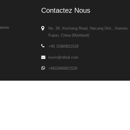
Contactez Nous
atoire
No. 39, Xinchang Road, Haicang Dist., Xiamen,
Fujian, China (Mainland)
+86 15960821529
kevin@ollital.com
+8615960821529
 les droits sont réservés.