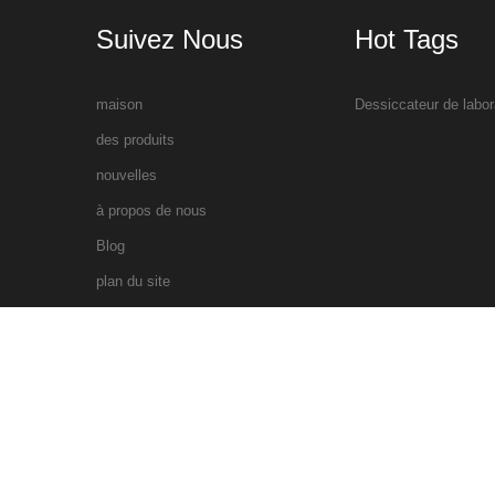
Suivez Nous
Hot Tags
maison
Dessiccateur de labor
des produits
nouvelles
à propos de nous
Blog
plan du site
xml
droits d'auteur © 2026 Xiamen Ollital Technology Co., Ltd.Tous