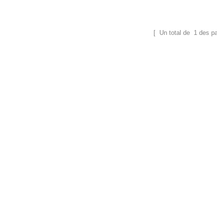
dans les industries de la chimie et de la
pharmacie. Un large choix de volumes sont
disponibles de 500 ml à 200 litres. Lorsque
vous travaillez avec des circulateurs de
[ Un total de
1
des p
chauffage / refroidissement, la température
à3