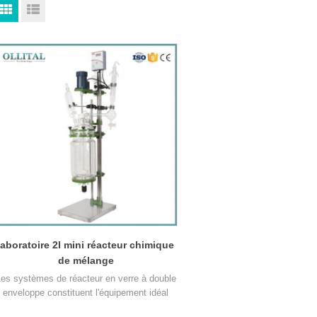
laboratoire 2l mini réacteur chimique
de mélange
es systèmes de réacteur en verre à double
enveloppe constituent l'équipement idéal
pour le mélange, la réaction et la distillation