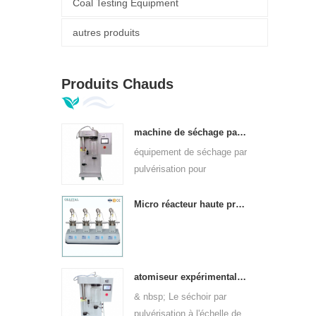
Coal Testing Equipment
autres produits
Produits Chauds
machine de séchage par atomisation à l'échelle de laboratoire 1,5 l
équipement de séchage par
pulvérisation pour
laboratoires de grande
qualité de 1,5 l
Micro réacteur haute pression parallèle entièrement automatique
atomiseur expérimental à petite échelle pour laboratoires
& nbsp; Le séchoir par
pulvérisation à l'échelle de