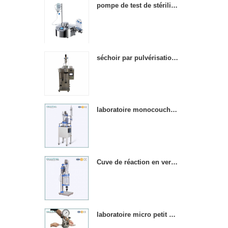
pompe de test de stérilité étanche mini-taille de laboratoire
séchoir par pulvérisation en acier inoxydable de laboratoire
laboratoire monocouche agitation chimique réacteurs en verre chauffé
Cuve de réaction en verre à double paroi pour laboratoire chimique 5l
laboratoire micro petit 1000ml réacteur cuve en acier inoxydable