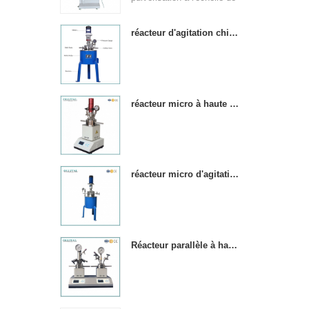
laboratoire convient à la
production dans les
réacteur d'agitation chimique en acier inoxydable à haute pression
universités, les instituts de
recherche et les
entreprises de produits
chimiques alimentaires et
réacteur micro à haute pression de laboratoire d'acier inoxydable
pharmaceutiques. & nbsp;
réacteur micro d'agitation haute pression en acier inoxydable de laboratoire
Réacteur parallèle à haute pression de 250 ml avec 2 cuves de réaction