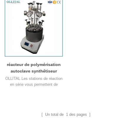
réacteur de polymérisation
autoclave synthétiseur
parallèle de laboratoire en
OLLITAL Les stations de réaction
acier inoxydable
en série vous permettent de
réaliser simultanément une
synthèse en parallèle pour 6, 8 ou
12 positions de réaction, en
maintenant la même température
et la même vitesse d'agitation
[ Un total de
1
des pages ]
contrôlées. La conception
modulaire de la station de réaction
la rend très polyvalente et