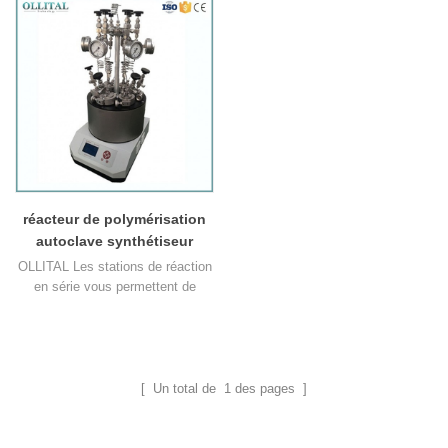
réacteur de polymérisation
autoclave synthétiseur
parallèle de laboratoire en
OLLITAL Les stations de réaction
acier inoxydable
en série vous permettent de
réaliser simultanément une
synthèse en parallèle pour 6, 8 ou
12 positions de réaction, en
maintenant la même température
et la même vitesse d'agitation
[ Un total de
1
des pages ]
contrôlées. La conception
modulaire de la station de réaction
la rend très polyvalente et