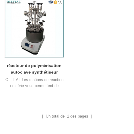
réacteur de polymérisation
autoclave synthétiseur
parallèle de laboratoire en
OLLITAL Les stations de réaction
acier inoxydable
en série vous permettent de
réaliser simultanément une
synthèse en parallèle pour 6, 8 ou
12 positions de réaction, en
maintenant la même température
et la même vitesse d'agitation
[ Un total de
1
des pages ]
contrôlées. La conception
modulaire de la station de réaction
la rend très polyvalente et